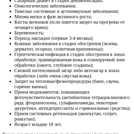
Сахарный диабет в стадии декомпенсации;
Онкологические заболевания;
Тяжелые системные и аутоиммунные заболевания;
Миома матки в фазе активного роста;
Кисты яичников (если имеется запрет на прогревы от
лечащего врача);
Беременность;
Период лактации (первые 3-4 месяца);
Кожные заболевания в стадии обострения (экзема,
дерматит, псориаз, солнечная крапивница);
Герпетическая инфекция в стадии обострения в зонах
обработки; травмированная кожа в планируемой зоне
обработки (ожоги, глубокие ссадины);
Свежий интенсивный загар либо автозагар в зонах
обработки (либо очень смуглая кожа);
Запрет на тепловые/физиопроцедуры (бани, сауны,
горячие ванны);
Прием медикаментов, повышающих
фоточувствительность (антибиотики тетрациклинового
ряда, фторхинолоны, сульфаниламиды, некоторые
диуретики, антидепрессанты и гормональные средства);
Прием системных ретиноидов (акнекутан, сотрет,
роакутан);
Возраст младше 18 лет.