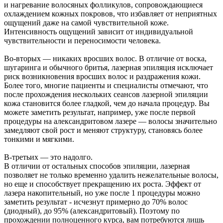
и нагревание волосяных фолликулов, сопровождающиеся
охлаждением кожных покровов, что избавляет от неприятных
ощущений даже на самой чувствительной коже.
Интенсивность ощущений зависит от индивидуальной
чувствительности и переносимости человека.
Во-вторых — никаких вросших волос. В отличие от воска,
шугаринга и обычного бритья, лазерная эпиляция исключает
риск возникновения вросших волос и раздражения кожи.
Более того, многие пациенты и специалисты отмечают, что
после прохождения нескольких сеансов лазерной эпиляции
кожа становится более гладкой, чем до начала процедур. Вы
можете заметить результат, например, уже после первой
процедуры на александритовом лазере — волосы значительно
замедляют свой рост и меняют структуру, становясь более
тонкими и мягкими.
В-третьих — это надолго.
В отличии от остальных способов эпиляции, лазерная
позволяет не только временно удалить нежелательные волосы,
но еще и способствует прекращению их роста. Эффект от
лазера накопительный, но уже после 1 процедуры можно
заметить результат - исчезнут примерно до 70% волос
(диодный), до 95% (александритовый). Поэтому по
прохождении полноценного курса, вам потребуются лишь